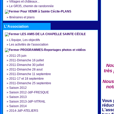
»
Villages et châteaux...
»
Le GR35, chemin de randonnée
Pour VENIR à Sainte Cécile-PLANS
»
Itinéraires et plans
L'Association
LES AMIS DE LA CHAPELLE SAINTE CÉCILE
»
L'équipe, Les objectifs
»
Les activités de l'association
PROGRAMMES-Reportages photos et vidéos
»
2011-25 juin
»
2011-Dimanche 16 juillet
Nou
»
2011-Dimanche 30 juillet
»
2011-Dimanche 28 aout
très
»
2011-Dimanche 11 septembre
»
2011-17 et 18 septembre
Nous 
»
2011-Dimanche 25 septembre
not
»
Saison 2012
»
Saison 2012-JdP-FRESQUE
»
Saison 2013
Vous 
»
Saison 2013-JdP-VITRAIL
réduct
»
Saison 2014
L'ass
»
2014-JdP-ATELIERS