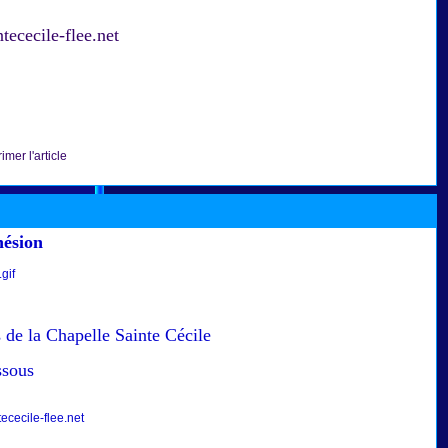
tececile-flee.net
imer l'article
hésion
 de la Chapelle Sainte Cécile
ssous
cecile-flee.net