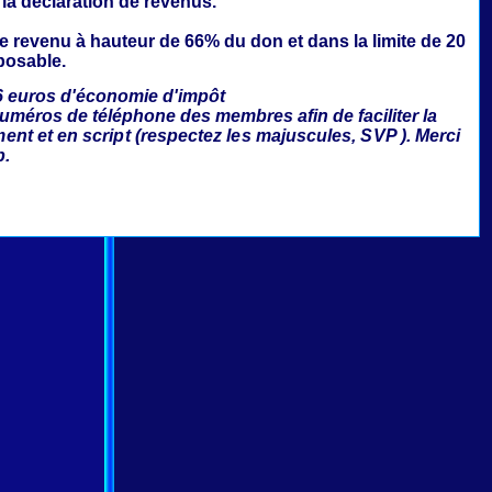
 la déclaration de revenus.
le revenu à hauteur de 66% du don et dans la limite de 20
posable.
6 euros d'économie d'impôt
numéros de téléphone des membres afin de faciliter la
ment et en script (respectez les majuscules, SVP ). Merci
p.