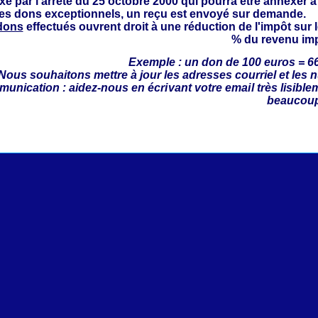
ixé par l’arrêté du 25 octobre 2000 qui pourra être annexer à
les dons exceptionnels, un reçu est envoyé sur demande.
dons
effectués ouvrent droit à une réduction de l'impôt sur 
% du revenu im
Exemple : un don de 100 euros = 6
 Nous souhaitons mettre à jour
les adresses courriel et les 
unication : aidez-
nous en écrivant votre email très lisible
beaucou