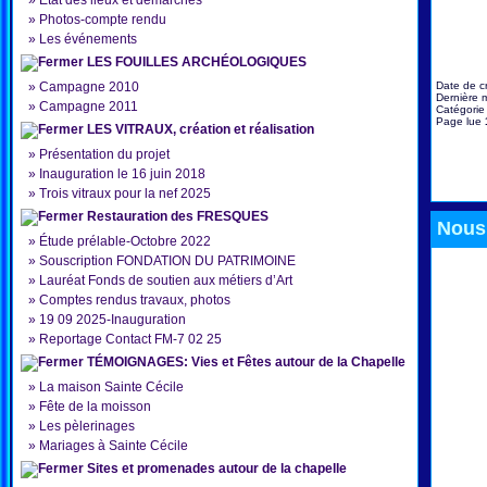
»
État des lieux et démarches
»
Photos-compte rendu
»
Les événements
LES FOUILLES ARCHÉOLOGIQUES
»
Campagne 2010
Date de c
Dernière m
»
Campagne 2011
Catégorie
Page lue
LES VITRAUX, création et réalisation
»
Présentation du projet
»
Inauguration le 16 juin 2018
»
Trois vitraux pour la nef 2025
Restauration des FRESQUES
Nous 
»
Étude prélable-Octobre 2022
»
Souscription FONDATION DU PATRIMOINE
»
Lauréat Fonds de soutien aux métiers d’Art
»
Comptes rendus travaux, photos
»
19 09 2025-Inauguration
»
Reportage Contact FM-7 02 25
TÉMOIGNAGES: Vies et Fêtes autour de la Chapelle
»
La maison Sainte Cécile
»
Fête de la moisson
»
Les pèlerinages
»
Mariages à Sainte Cécile
Sites et promenades autour de la chapelle