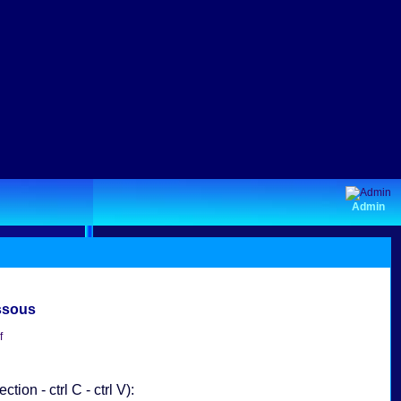
Admin
essous
tion - ctrl C - ctrl V):