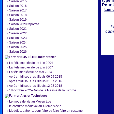
type f
»
Saison 2015
Pour 
»
Saison 2016
Les 
»
Saison 2017
»
Saison 2018
»
Saison 2019
»
Saison 2020 reportée
*
»
Saison 2021
comm
»
Saison 2022
»
Saison 2023
»
Saison 2024
»
Saison 2025
»
Saison 2026
NOS FÊTES mémorables
»
La Fête médiévale de juin 2004
»
La Fête médiévale de juin 2007
»
La fête médiévale de mai 2014
»
Après midi sous les tilleuls 06 09 2015
»
Après midi sous les tilleuls 31 07 2016
»
Après midi sous les tilleuls 12 08 2018
»
18 octobre 2025-Don de la Mesnie de la Licorne
Arts et Techniques
»
Le mode de vie au Moyen âge
»
le costume médiéval au XIIème siècle.
»
Modèles, patrons, pour faire ou faire faire un costume