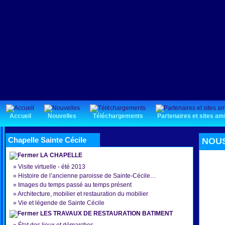
Accueil
Nouvelles
Téléchargements
Partenaires et sites am
Chapelle Sainte Cécile
NOUS
LA CHAPELLE
»
Visite virtuelle - été 2013
»
Histoire de l’ancienne paroisse de Sainte-Cécile…
»
Images du temps passé au temps présent
»
Architecture, mobilier et restauration du mobilier
»
Vie et légende de Sainte Cécile
LES TRAVAUX DE RESTAURATION BATIMENT