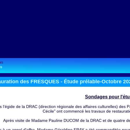
is
auration des FRESQUES -
Étude prélable-Octobre 20
Sondages pour l'étu
 l'égide de la DRAC (direction régionale des affaires culturelles) des Pa
Cécile" ont commencé les travaux de restaurati
Après visite de Madame Pauline DUCOM de la DRAC et de quatre de se
e à un appel d'offre, Madame Géraldine FRAY a été commanditée pour 