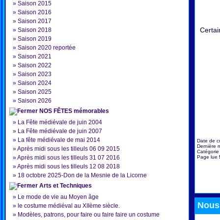
»
Saison 2015
»
Saison 2016
»
Saison 2017
Certai
»
Saison 2018
»
Saison 2019
»
Saison 2020 reportée
»
Saison 2021
»
Saison 2022
»
Saison 2023
»
Saison 2024
»
Saison 2025
»
Saison 2026
NOS FÊTES mémorables
»
La Fête médiévale de juin 2004
»
La Fête médiévale de juin 2007
»
La fête médiévale de mai 2014
Date de c
Dernière m
»
Après midi sous les tilleuls 06 09 2015
Catégorie
»
Après midi sous les tilleuls 31 07 2016
Page lue
»
Après midi sous les tilleuls 12 08 2018
»
18 octobre 2025-Don de la Mesnie de la Licorne
Arts et Techniques
»
Le mode de vie au Moyen âge
Nous 
»
le costume médiéval au XIIème siècle.
»
Modèles, patrons, pour faire ou faire faire un costume