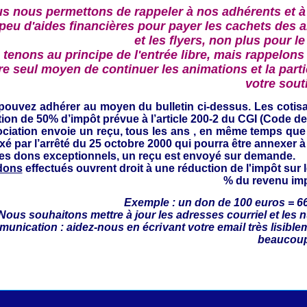
s nous permettons de rappeler à nos adhérents et à
 peu d'aides financières pour payer les cachets des a
et les flyers, non plus pour le
tenons au principe de l'entrée libre, mais rappelons 
re seul moyen de continuer les animations et la partic
votre sout
pouvez adhérer au moyen du bulletin ci-dessus.
Les cotis
ion de 50% d’impôt prévue à l’article 200-2 du CGI (Code d
ociation envoie un reçu,
tous les ans , en même temps que l
ixé par l’arrêté du 25 octobre 2000 qui pourra être annexer à
les dons exceptionnels, un reçu est envoyé sur demande.
dons
effectués ouvrent droit à une réduction de l'impôt sur 
% du revenu im
Exemple : un don de 100 euros = 6
 Nous souhaitons mettre à jour
les adresses courriel et les 
unication : aidez-
nous en écrivant votre email très lisible
beaucou