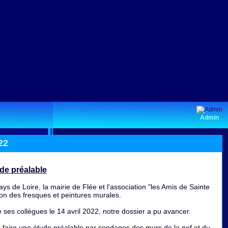
Admin
22
de préalable
ys de Loire, la mairie de Flée et l'association "les Amis de Sainte
on des fresques et peintures murales.
s collègues le 14 avril 2022, notre dossier a pu avancer.
faire une étude préalable par sondages des murs de la nef et du