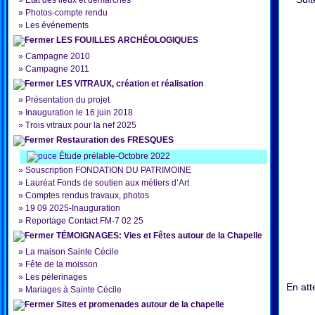
»
État des lieux et démarches
»
Photos-compte rendu
»
Les événements
LES FOUILLES ARCHÉOLOGIQUES
»
Campagne 2010
»
Campagne 2011
LES VITRAUX, création et réalisation
»
Présentation du projet
»
Inauguration le 16 juin 2018
»
Trois vitraux pour la nef 2025
Restauration des FRESQUES
Étude prélable-Octobre 2022
»
Souscription FONDATION DU PATRIMOINE
»
Lauréat Fonds de soutien aux métiers d’Art
»
Comptes rendus travaux, photos
»
19 09 2025-Inauguration
»
Reportage Contact FM-7 02 25
TÉMOIGNAGES: Vies et Fêtes autour de la Chapelle
»
La maison Sainte Cécile
»
Fête de la moisson
»
Les pèlerinages
En att
»
Mariages à Sainte Cécile
Sites et promenades autour de la chapelle