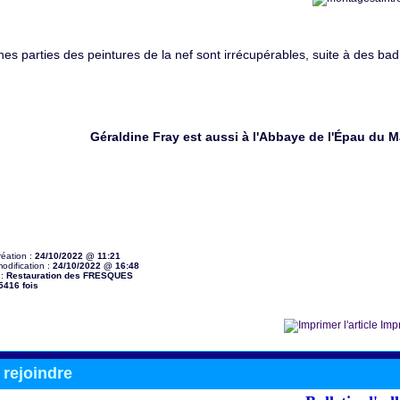
nes parties des peintures de la nef sont irrécupérables, suite à des b
Géraldine Fray est aussi à l'Abbaye de l'Épau du 
réation :
24/10/2022 @ 11:21
odification :
24/10/2022 @ 16:48
 :
Restauration des FRESQUES
5416 fois
Impr
rejoindre