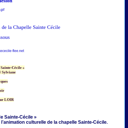
hésion
 de la Chapelle Sainte Cécile
ssous
cecile-flee.net
 Sainte-Cécile »
 Sylviane
cques
oir
ur LOIR
e Sainte-Cécile »
 l’animation culturelle de la
chapelle Sainte-Cécile.