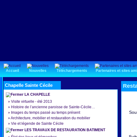
Accueil
Nouvelles
Téléchargements
Partenaires et sites am
Chapelle Sainte Cécile
Rest
LA CHAPELLE
»
Visite virtuelle - été 2013
»
Histoire de l’ancienne paroisse de Sainte-Cécile…
Sous
»
Images du temps passé au temps présent
»
Architecture, mobilier et restauration du mobilier
»
Vie et légende de Sainte Cécile
LES TRAVAUX DE RESTAURATION BATIMENT
Suit