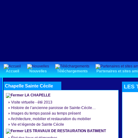
Accueil
Nouvelles
Téléchargements
Partenaires et sites am
Chapelle Sainte Cécile
LES 
LA CHAPELLE
»
Visite virtuelle - été 2013
»
Histoire de l’ancienne paroisse de Sainte-Cécile…
»
Images du temps passé au temps présent
»
Architecture, mobilier et restauration du mobilier
»
Vie et légende de Sainte Cécile
LES TRAVAUX DE RESTAURATION BATIMENT