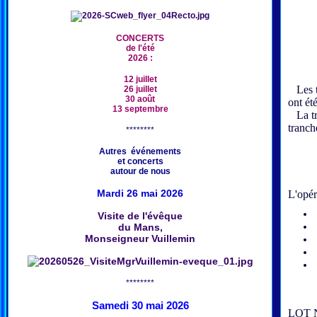
CONCERTS
de l'été
2026 :
12 juillet
Les tr
26 juillet
30 août
ont ét
13 septembre
La tra
tranch
********
Autres événements
et concerts
autour de nous
Mardi 26 mai 2026
L'opér
Visite de l'évêque
du Mans,
Monseigneur Vuillemin
********
Samedi 30 mai 2026
LOT 