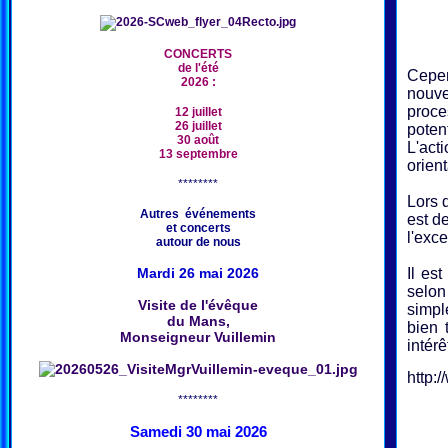
CONCERTS
de l'été
Cepen
2026 :
nouve
proce
12 juillet
26 juillet
potent
30 août
L'act
13 septembre
orient
********
Lors d
Autres événements
est d
et concerts
l'exc
autour de nous
Mardi 26 mai 2026
Il es
selon 
Visite de l'évêque
simpl
du Mans,
bien 
Monseigneur Vuillemin
intér
http:/
********
Samedi 30 mai 2026