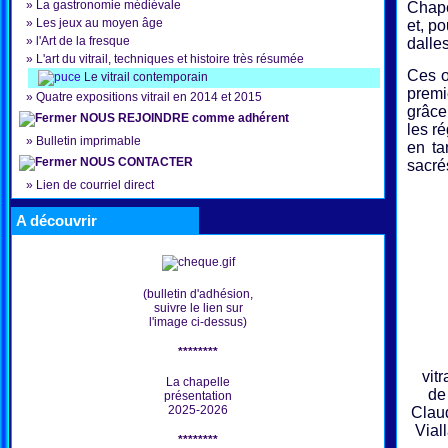
»
La gastronomie médiévale
Chape
»
Les jeux au moyen âge
et, p
»
l'Art de la fresque
dalle
»
L'art du vitrail, techniques et histoire très résumée
Ces œ
Le vitrail contemporain
premi
»
Quatre expositions vitrail en 2014 et 2015
grâce
NOUS REJOINDRE comme adhérent
les r
»
Bulletin imprimable
en ta
NOUS CONTACTER
sacré
»
Lien de courriel direct
A découvrir
(bulletin d'adhésion,
suivre le lien sur
l'image ci-dessus)
********
vitra
La chapelle
de
présentation
2025-2026
Clau
Viall
********