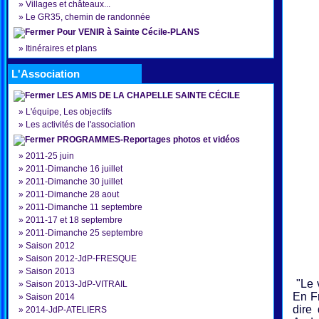
»
Villages et châteaux...
»
Le GR35, chemin de randonnée
Pour VENIR à Sainte Cécile-PLANS
»
Itinéraires et plans
L'Association
LES AMIS DE LA CHAPELLE SAINTE CÉCILE
»
L'équipe, Les objectifs
»
Les activités de l'association
PROGRAMMES-Reportages photos et vidéos
»
2011-25 juin
»
2011-Dimanche 16 juillet
»
2011-Dimanche 30 juillet
»
2011-Dimanche 28 aout
»
2011-Dimanche 11 septembre
»
2011-17 et 18 septembre
»
2011-Dimanche 25 septembre
»
Saison 2012
»
Saison 2012-JdP-FRESQUE
»
Saison 2013
"Le v
»
Saison 2013-JdP-VITRAIL
En Fr
»
Saison 2014
dire
»
2014-JdP-ATELIERS