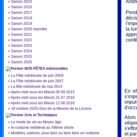
Andre
»
Saison 2015
»
Saison 2016
Pend
»
Saison 2017
décis
»
Saison 2018
l'imp
»
Saison 2019
la lu
»
Saison 2020 reportée
appr
»
Saison 2021
confé
»
Saison 2022
»
Saison 2023
»
Saison 2024
»
Saison 2025
»
Saison 2026
NOS FÊTES mémorables
»
La Fête médiévale de juin 2004
»
La Fête médiévale de juin 2007
»
La fête médiévale de mai 2014
En ef
»
Après midi sous les tilleuls 06 09 2015
s'imp
»
Après midi sous les tilleuls 31 07 2016
impuls
»
Après midi sous les tilleuls 12 08 2018
d'occ
»
18 octobre 2025-Don de la Mesnie de la Licorne
Arts et Techniques
Alors
»
Le mode de vie au Moyen âge
vilip
»
le costume médiéval au XIIème siècle.
s'eff
»
Modèles, patrons, pour faire ou faire faire un costume
et pa