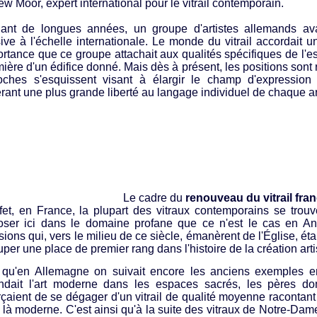
w Moor, expert international pour le vitrail contemporain.
ant de longues années, un groupe d'artistes allemands ava
ive à l'échelle internationale. Le monde du vitrail accordait un
ortance que ce groupe attachait aux qualités spécifiques de l'e
mière d'un édifice donné. Mais dès à présent, les positions sont 
oches s'esquissent visant à élargir le champ d'expression 
rant une plus grande liberté au langage individuel de chaque art
Le cadre du
renouveau du vitrail fra
fet, en France, la plupart des vitraux contemporains se trouve
oser ici dans le domaine profane que ce n'est le cas en An
ions qui, vers le milieu de ce siècle, émanèrent de l'Église, étai
uper une place de premier rang dans l'histoire de la création ar
 qu'en Allemagne on suivait encore les anciens exemples en i
endait l'art moderne dans les espaces sacrés, les pères d
orçaient de se dégager d'un vitrail de qualité moyenne racontant 
r là moderne. C'est ainsi qu'à la suite des vitraux de Notre-Da