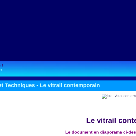
is
et Techniques -
Le vitrail contemporain
Le vitrail con
Le document en diaporama ci-dess