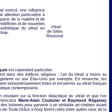
it exercé une influence
e attention particulière à
space, de la matière et de
redéfinies et de nouvelles
Vitrail
esthétique du vitrail en
de Gilles
iste.
Rousvoal
nçais
est cependant particulier.
nt dans des édifices religieux ; l'art du vitrail a moins su
gleterre ou aux Étas-Unis par exemple. En revanche, les
ent extraordinairement fortes et ont permis au vitrail français
tistique contemporaine.
nsistant sur la fonction didactique du vitrail et que l'on
ominicains
Marie-Alain Couturier et Raymond Régamey
des histoires pour parvenir à un véritable art chrétien vivant
me-de-Toute-Grâce à Assy furent créés entre autres ceux de la