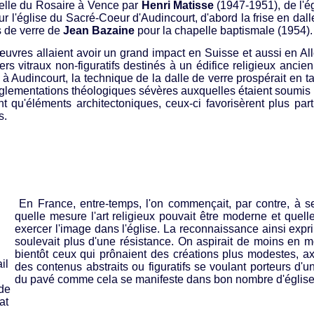
lle du Rosaire à Vence par
Henri Matisse
(1947-1951), de l'é
our l'église du Sacré-Coeur d'Audincourt, d'abord la frise en dal
s de verre de
Jean Bazaine
pour la chapelle baptismale (1954).
uvres allaient avoir un grand impact en Suisse et aussi en A
ers vitraux non-figuratifs destinés à un édifice religieux an
 à Audincourt, la technique de la dalle de verre prospérait en 
églementations théologiques sévères auxquelles étaient soumis l
nt qu'éléments architectoniques, ceux-ci favorisèrent plus part
s.
En France, entre-temps, l'on commençait, par contre, à s
quelle mesure l'art religieux pouvait être moderne et quell
exercer l'image dans l'église. La reconnaissance ainsi expr
soulevait plus d'une résistance. On aspirait de moins en m
bientôt ceux qui prônaient des créations plus modestes, ax
il
des contenus abstraits ou figuratifs se voulant porteurs d'u
du pavé comme cela se manifeste dans bon nombre d'église
de
at