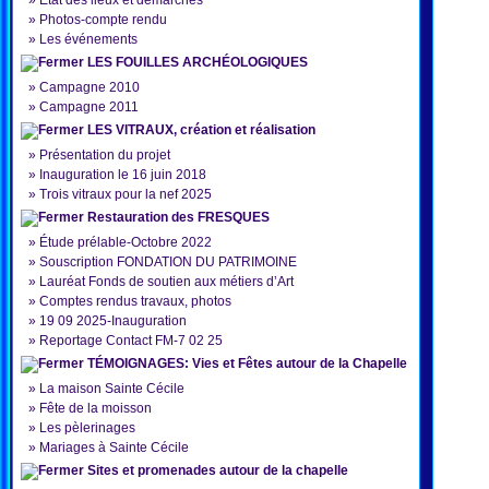
»
État des lieux et démarches
»
Photos-compte rendu
»
Les événements
LES FOUILLES ARCHÉOLOGIQUES
»
Campagne 2010
»
Campagne 2011
LES VITRAUX, création et réalisation
»
Présentation du projet
»
Inauguration le 16 juin 2018
»
Trois vitraux pour la nef 2025
Restauration des FRESQUES
»
Étude prélable-Octobre 2022
»
Souscription FONDATION DU PATRIMOINE
»
Lauréat Fonds de soutien aux métiers d’Art
»
Comptes rendus travaux, photos
»
19 09 2025-Inauguration
»
Reportage Contact FM-7 02 25
TÉMOIGNAGES: Vies et Fêtes autour de la Chapelle
»
La maison Sainte Cécile
»
Fête de la moisson
»
Les pèlerinages
»
Mariages à Sainte Cécile
Sites et promenades autour de la chapelle