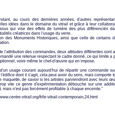
dant, au cours des dernières années, d'autres représenta
lles idées dans le domaine du vitrail et grâce à leur collabor
ssus qui vise des effets de lumière des plus différenciés da
ialités créatrices dans l'usage du verre.
ion des Monuments Historiques, ainsi que celle de certains d
ation.
e l'attribution des commandes, deux attitudes différentes sont ado
emandé une retenue respectant le cadre donné, ce qui limite a prio
eptionnel, voire même le chef-d'œuvre qui en impose.
t d'un usage courant aujourd'hui de répartir une commande sur
l'édifice dont il s'agit, cela peut avoir du sens, mais comporte tou
e maquette, de savoir si les artistes parviendront avec leurs œu
trop vite ce genre d'expérimentation débouche sur une addit
êt, mais n'est pas forcément profitable à chaque enceinte."
/www.centre-vitrail.org/fr/le-vitrail-contemporain,24.html