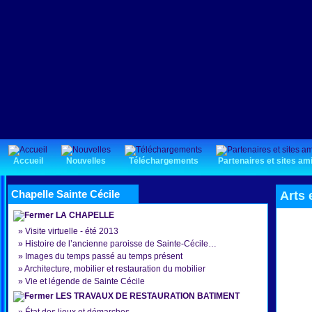
Accueil
Nouvelles
Téléchargements
Partenaires et sites am
Chapelle Sainte Cécile
Arts 
LA CHAPELLE
»
Visite virtuelle - été 2013
»
Histoire de l’ancienne paroisse de Sainte-Cécile…
»
Images du temps passé au temps présent
»
Architecture, mobilier et restauration du mobilier
»
Vie et légende de Sainte Cécile
LES TRAVAUX DE RESTAURATION BATIMENT