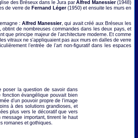
glise des Bréseux dans le Jura par
Alfred Manessier
(1948)
les de verre de
Fernand Léger
(1950) et ensuite les murs en
llemagne :
Alfred Manessier
, qui avait créé aux Bréseux les
cien, obtint de nombreuses commandes dans les deux pays, et
tant que principe majeur de l'architecture moderne. Et comme
es vitraux ne s'appliquaient pas aux murs en dalles de verre
iculièrement l'entrée de l'art non-figuratif dans les espaces
e poser la question de savoir dans
e fonction évangélique pouvait bien
imée d'un pouvoir propre de l'image
oins à des solutions grandioses, et
ées plus vers le décoratif que vers
n message important, tinrent le haut
s romanes et gothiques.