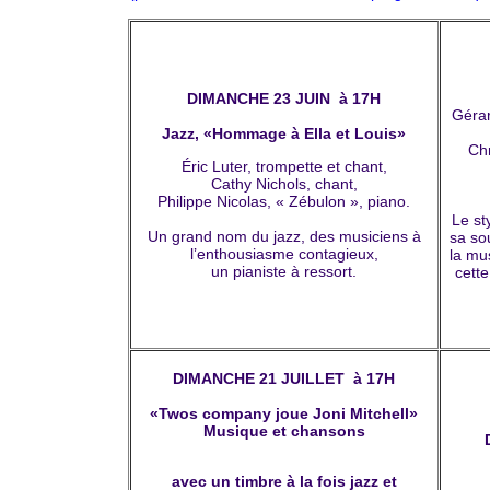
DIMANCHE 23 JUIN à 17H
Gérar
Jazz, «Hommage à Ella et Louis»
Chr
Éric Luter, trompette et chant,
Cathy Nichols, chant,
Philippe Nicolas, « Zébulon », piano.
Le sty
Un grand nom du jazz, des musiciens à
sa so
l’enthousiasme contagieux,
la mu
un pianiste à ressort.
cett
DIMANCHE 21 JUILLET à 17H
«Twos company joue Joni Mitchell»
Musique et chansons
avec un timbre à la fois jazz et