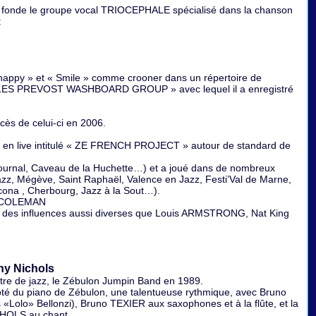
s fonde le groupe vocal TRIOCEPHALE spécialisé dans la chanson
:
happy » et « Smile » comme crooner dans un répertoire de
 CHARLES PREVOST WASHBOARD GROUP » avec lequel il a enregistré
décès de celui-ci en 2006.
D en live intitulé « ZE FRENCH PROJECT » autour de standard de
 Journal, Caveau de la Huchette…) et a joué dans de nombreux
zz, Mégève, Saint Raphaël, Valence en Jazz, Festi’Val de Marne,
cona , Cherbourg, Jazz à la Sout…).
ll COLEMAN
vec des influences aussi diverses que Louis ARMSTRONG, Nat King
hy Nichols
re de jazz, le Zébulon Jumpin Band en 1989.
ôté du piano de Zébulon, une talentueuse rythmique, avec Bruno
Lolo» Bellonzi), Bruno TEXIER aux saxophones et à la flûte, et la
HOLS au chant .