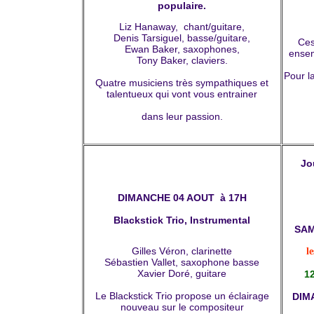
populaire.
Liz Hanaway, chant/guitare,
Denis Tarsiguel, basse/guitare,
Ces
Ewan Baker, saxophones,
ensem
Tony Baker, claviers.
Pour l
Quatre musiciens très sympathiques et
talentueux qui vont vous entrainer
dans leur passion.
Jo
DIMANCHE 04 AOUT à 17H
Blackstick Trio, Instrumental
SAM
Gilles Véron, clarinette
le
Sébastien Vallet, saxophone basse
Xavier Doré, guitare
12
Le Blackstick Trio propose un éclairage
DIM
nouveau sur le compositeur