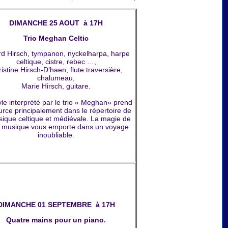
DIMANCHE 25 AOUT à 17H
Trio Meghan Celtic
d Hirsch, tympanon, nyckelharpa, harpe
celtique, cistre, rebec …,
istine Hirsch-D’haen, flute traversière,
chalumeau,
Marie Hirsch, guitare.
le interprété par le trio « Meghan» prend
urce principalement dans le répertoire de
sique celtique et médiévale. La magie de
e musique vous emporte dans un voyage
inoubliable.
DIMANCHE 01 SEPTEMBRE à 17H
Quatre mains pour un piano.