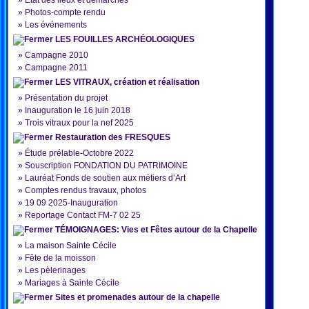
»
État des lieux et démarches
»
Photos-compte rendu
»
Les événements
LES FOUILLES ARCHÉOLOGIQUES
»
Campagne 2010
»
Campagne 2011
LES VITRAUX, création et réalisation
»
Présentation du projet
»
Inauguration le 16 juin 2018
»
Trois vitraux pour la nef 2025
Restauration des FRESQUES
»
Étude prélable-Octobre 2022
»
Souscription FONDATION DU PATRIMOINE
»
Lauréat Fonds de soutien aux métiers d’Art
»
Comptes rendus travaux, photos
»
19 09 2025-Inauguration
»
Reportage Contact FM-7 02 25
TÉMOIGNAGES: Vies et Fêtes autour de la Chapelle
»
La maison Sainte Cécile
»
Fête de la moisson
»
Les pèlerinages
»
Mariages à Sainte Cécile
Sites et promenades autour de la chapelle