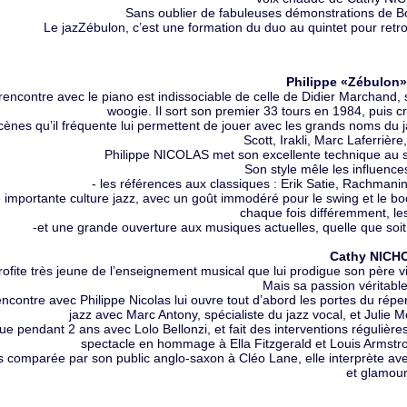
Sans oublier de fabuleuses démonstrations de Bo
Le jazZébulon, c’est une formation du duo au quintet pour retr
Philippe «Zébulon
rencontre avec le piano est indissociable de celle de Didier Marchand, so
woogie. Il sort son premier 33 tours en 1984, puis 
cènes qu’il fréquente lui permettent de jouer avec les grands noms du 
Scott, Irakli, Marc Laferrière,
Philippe NICOLAS met son excellente technique au s
Son style mêle les influences
- les références aux classiques : Erik Satie, Rachmani
 importante culture jazz, avec un goût immodéré pour le swing et le bo
chaque fois différemment, le
-et une grande ouverture aux musiques actuelles, quelle que soit l
Cathy NICH
rofite très jeune de l’enseignement musical que lui prodigue son père vio
Mais sa passion véritable,
ncontre avec Philippe Nicolas lui ouvre tout d’abord les portes du réper
jazz avec Marc Antony, spécialiste du jazz vocal, et Julie
oue pendant 2 ans avec Lolo Bellonzi, et fait des interventions régulièr
spectacle en hommage à Ella Fitzgerald et Louis Armstro
s comparée par son public anglo-saxon à Cléo Lane, elle interprète ave
et glamour