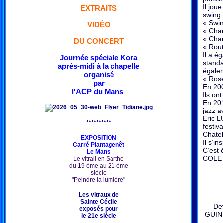
Il jou
EXTRAITS
swing 
« Swin
VIDÉO
« Chan
« Chan
DU CONCERT
« Rout
Il a é
Journée spéciale Kora
standa
après-midi à la chapelle
égale
organisé
« Rose
par
En 200
l'ACP du Mans
Ils on
En 201
jazz a
Eric L
**********
festiv
Chatel
EXPOSITION
Il s’i
Carré Plantagenêt
C’est 
Le Mans
COLE 
Le vitrail en Sarthe
du 19 ème au 21 ème
siècle
"Peindre la lumière"
Les vitraux de
Sainte Cécile
Dev
exposés pour
GUINE
le 21e siècle