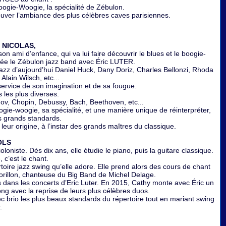
ogie-Woogie, la spécialité de Zébulon.
ouver l’ambiance des plus célèbres caves parisiennes.
» NICOLAS,
n ami d’enfance, qui va lui faire découvrir le blues et le boogie-
crée le Zébulon jazz band avec Éric LUTER.
jazz d’aujourd’hui Daniel Huck, Dany Doriz, Charles Bellonzi, Rhoda
 Alain Wilsch, etc...
ervice de son imagination et de sa fougue.
 les plus diverses.
nov, Chopin, Debussy, Bach, Beethoven, etc...
ogie-woogie, sa spécialité, et une manière unique de réinterpréter,
s grands standards.
eur origine, à l’instar des grands maîtres du classique.
OLS
loniste. Dés dix ans, elle étudie le piano, puis la guitare classique.
 c’est le chant.
toire jazz swing qu’elle adore. Elle prend alors des cours de chant
 Morillon, chanteuse du Big Band de Michel Delage.
es dans les concerts d’Eric Luter. En 2015, Cathy monte avec Éric un
ng avec la reprise de leurs plus célèbres duos.
c brio les plus beaux standards du répertoire tout en mariant swing
.