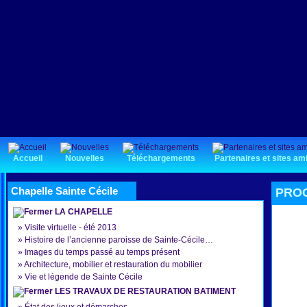
Accueil
Nouvelles
Téléchargements
Partenaires et sites am
Chapelle Sainte Cécile
PROG
LA CHAPELLE
»
Visite virtuelle - été 2013
»
Histoire de l’ancienne paroisse de Sainte-Cécile…
»
Images du temps passé au temps présent
»
Architecture, mobilier et restauration du mobilier
»
Vie et légende de Sainte Cécile
LES TRAVAUX DE RESTAURATION BATIMENT