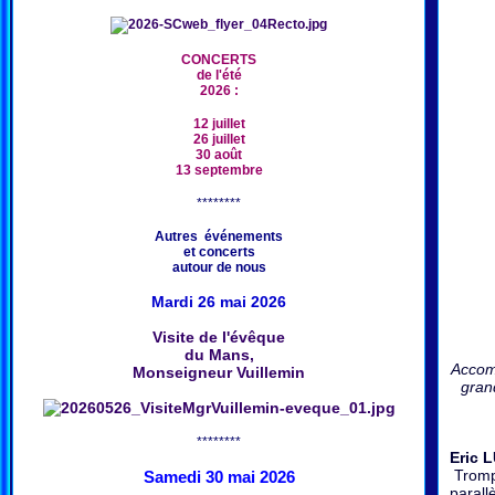
CONCERTS
de l'été
2026 :
12 juillet
26 juillet
30 août
13 septembre
********
Autres événements
et concerts
autour de nous
Mardi 26 mai 2026
Visite de l'évêque
du Mans,
Accomp
Monseigneur Vuillemin
gran
********
Eric 
Trompe
Samedi 30 mai 2026
parall