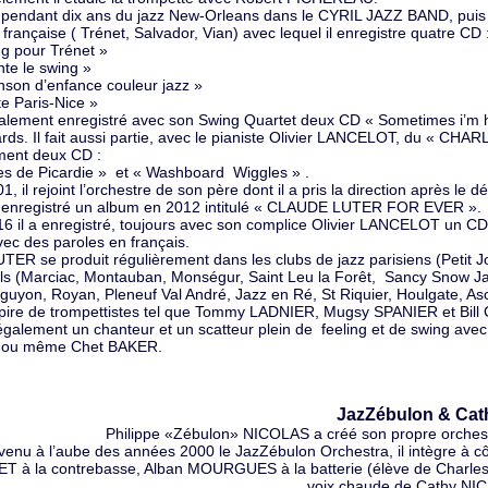
e pendant dix ans du jazz New-Orleans dans le CYRIL JAZZ BAND, pui
française ( Trénet, Salvador, Vian) avec lequel il enregistre quatre CD 
g pour Trénet »
te le swing »
son d’enfance couleur jazz »
e Paris-Nice »
galement enregistré avec son Swing Quartet deux CD « Sometimes i’m 
rds. Il fait aussi partie, avec le pianiste Olivier LANCELOT, du «
ment deux CD :
s de Picardie » et « Washboard Wiggles » .
1, il rejoint l’orchestre de son père dont il a pris la direction après le 
t enregistré un album en 2012 intitulé « CLAUDE LUTER FOR EVER ».
6 il a enregistré, toujours avec son complice Olivier LANCELOT un C
vec des paroles en français.
UTER se produit régulièrement dans les clubs de jazz parisiens (Petit
als (Marciac, Montauban, Monségur, Saint Leu la Forêt, Sancy Snow Ja
guyon, Royan, Pleneuf Val André, Jazz en Ré, St Riquier, Houlgate, As
nspire de trompettistes tel que Tommy LADNIER, Mugsy SPANIER et Bi
également un chanteur et un scatteur plein de feeling et de swing a
ou même Chet BAKER.
JazZébulon & Cat
Philippe «Zébulon» NICOLAS a créé son propre orchest
enu à l’aube des années 2000 le JazZébulon Orchestra, il intègre à c
T à la contrebasse, Alban MOURGUES à la batterie (élève de Charles «
voix chaude de Cathy NIC