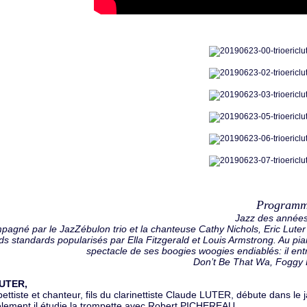
Program
Jazz des années
agné par le JazZébulon trio et la chanteuse Cathy Nichols, Eric Lut
ds standards popularisés par Ella Fitzgerald et Louis Armstrong. Au pia
spectacle de ses boogies woogies endiablés: il ent
Don’t Be That Wa, Foggy D
LUTER,
ttiste et chanteur, fils du clarinettiste Claude LUTER, débute dans le
èlement il étudie la trompette avec Robert PICHEREAU.