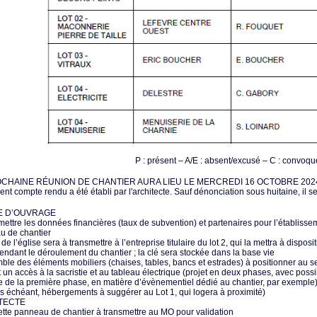
P : présent – A/E : absent/excusé – C : convoqu
OCHAINE RÉUNION DE CHANTIER AURA LIEU LE MERCREDI 16 OCTOBRE 2024 
ent compte rendu a été établi par l'architecte. Sauf dénonciation sous huitaine, il s
E D’OUVRAGE
mettre les données financières (taux de subvention) et partenaires pour l’établiss
u de chantier
 de l’église sera à transmettre à l’entreprise titulaire du lot 2, qui la mettra à dispos
pendant le déroulement du chantier ; la clé sera stockée dans la base vie
ble des éléments mobiliers (chaises, tables, bancs et estrades) à positionner au se
t un accès à la sacristie et au tableau électrique (projet en deux phases, avec possibi
ue de la première phase, en matière d’évènementiel dédié au chantier, par exemple
as échéant, hébergements à suggérer au Lot 1, qui logera à proximité)
TECTE
tte panneau de chantier à transmettre au MO pour validation