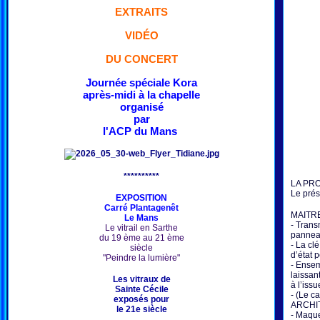
EXTRAITS
VIDÉO
DU CONCERT
Journée spéciale Kora
après-midi à la chapelle
organisé
par
l'ACP du Mans
**********
LA PR
Le prés
EXPOSITION
Carré Plantagenêt
MAITR
Le Mans
- Trans
Le vitrail en Sarthe
pannea
du 19 ème au 21 ème
- La clé
siècle
d’état 
"Peindre la lumière"
- Ensem
laissan
Les vitraux de
à l’iss
Sainte Cécile
- (Le c
exposés pour
ARCHI
le 21e siècle
- Maque