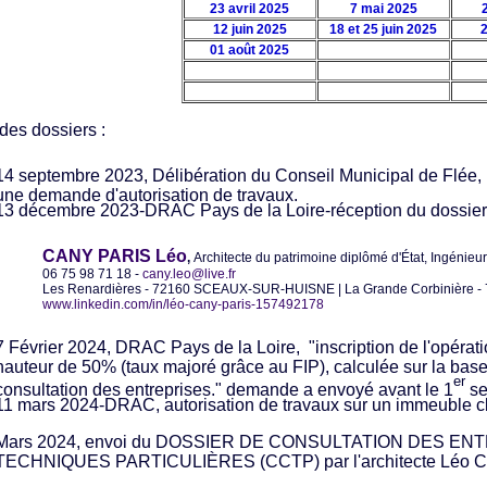
23 avril 2025
7 mai 2025
12 juin 2025
18 et 25 juin 2025
2
01 août 2025
 des dossiers :
14 septembre 2023, Délibération du Conseil Municipal de Flée
une demande d'autorisation de travaux.
13 décembre 2023-DRAC
Pays de la Loire-réception du dossier 
CANY PARIS Léo
,
Architecte du patrimoine diplômé d'État, Ingénieu
06 75 98 71 18 -
cany.leo@live.fr
Les Renardières - 72160 SCEAUX-SUR-HUISNE | La Grande Corbinière
www.linkedin.com/in/léo-cany-paris-157492178
7 Février 2024, DRAC Pays de la Loire, "inscription de l'opérat
hauteur de 50% (taux majoré grâce au FIP), calculée sur la base 
er
consultation des entreprises." demande a envoyé avant le 1
se
11 mars 2024-DRAC, autorisation de travaux sur un immeuble cl
Mars 2024, envoi du DOSSIER DE CONSULTATION DES EN
TECHNIQUES PARTICULIÈRES (CCTP) par l'architecte Léo C