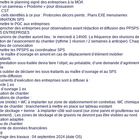
mettre le planning signé des entreprises à la MOA
ir un panneau « Prodomo » pour dissuasion
- CST
s clefs identifiés à ce jour : Protocoles décors peints ; Plans EXE menuiseries
INATION SPS
mettre le PGC aux entreprises
pprocher des entreprises pour observations avant rédaction et diffusion des PPSPS
S ENTREPRISES
éunions de chantier auront lieu : le mercredi à 14h00. La fréquence des réunions de
tion de l’avancement du chantier (rythme 1 réunion / 2 semaines à anticiper). Ch
 lieu de convocation
mettre les PPSPS au coordinateur SPS
ir le maître d’ouvrage en amont en cas de déplacement d’élément mobilier
aitants
 prestation sous-traitée devra faire l’objet, au préalable, d’une demande d’agrément
ée
s oublier de déclarer les sous-traitants au maître d’ouvrage et au SPS
nts-diffusion
uments d’exécution des entreprises sont à diffuser à :
ecte 1 ex
e d’ouvrage 1 ex
ation de chantier
lations de chantier :
vie (mixte) + WC à implanter sur zone de stationnement en contrebas. WC chimiqu
ie de chantier : branchement à mettre en place sur tableau existant
de stockage + benne : à implanter côté sud-ouest (sur zone parvis et gouttereau su
ement) ; Les zones de stockage et de gravois ne devront pas être visibles au nord.
sation adaptée.
u de chantier
tente de données financières
ng
rage des travaux : 04 septembre 2024 (date OS)