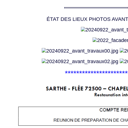
********************************
ÉTAT DES LIEUX PHOTOS AVAN
**********************