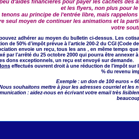
 peu d'aides financières pour payer les cachets des a
et les flyers, non plus pour le
tenons au principe de l'entrée libre, mais rappelons 
re seul moyen de continuer les animations et la partic
votre sout
pouvez adhérer au moyen du bulletin ci-dessus.
Les cotis
ion de 50% d’impôt prévue à l’article 200-2 du CGI (Code d
ociation envoie un reçu,
tous les ans , en même temps que l
ixé par l’arrêté du 25 octobre 2000 qui pourra être annexer à
les dons exceptionnels, un reçu est envoyé sur demande.
dons
effectués ouvrent droit à une réduction de l'impôt sur 
% du revenu im
Exemple : un don de 100 euros = 6
 Nous souhaitons mettre à jour
les adresses courriel et les 
unication : aidez-
nous en écrivant votre email très lisible
beaucou