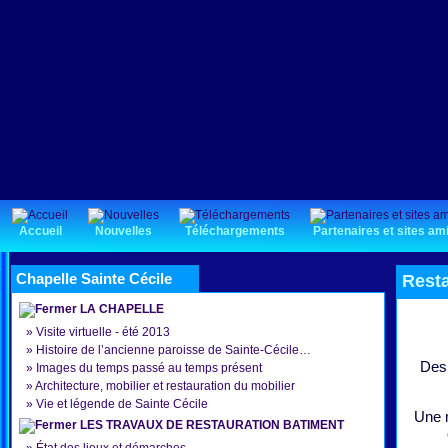
Accueil
Nouvelles
Téléchargements
Partenaires et sites am
Chapelle Sainte Cécile
Rest
LA CHAPELLE
»
Visite virtuelle - été 2013
»
Histoire de l’ancienne paroisse de Sainte-Cécile…
Des 
»
Images du temps passé au temps présent
»
Architecture, mobilier et restauration du mobilier
»
Vie et légende de Sainte Cécile
Une m
LES TRAVAUX DE RESTAURATION BATIMENT