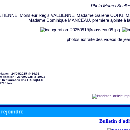
Photo Marcel Scell
 ÉTIENNE,
Monsieur Régis VALLIENNE,
Madame Galiène COHU,
M
Madame Dominique MANCEAU, première ajointe à la
photos extraite des vidéos de 
réation :
24/09/2025 @ 16:31
odification :
29/09/2025 @ 10:22
 :
Restauration des FRESQUES
1708 fois
Impr
rejoindre
Bulletin d'ad