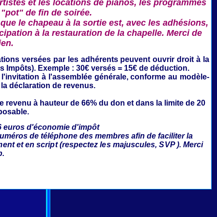
rtistes et les locations de pianos, les programmes
 "pot" de fin de soirée.
que le chapeau à la sortie est, avec les adhésions,
ipation à la restauration de la chapelle. Merci de
ien.
ations
versées par les adhérents peuvent ouvrir droit à la
es Impôts). Exemple : 30€ versés = 15€ de déduction.
'invitation à l'assemblée générale,
conforme au modèle-
 la déclaration de revenus.
le revenu à hauteur de 66% du don et dans la limite de 20
posable.
6 euros d'économie d'impôt
numéros de téléphone des membres afin de faciliter la
ment et en script (respectez les majuscules, SVP ). Merci
p.