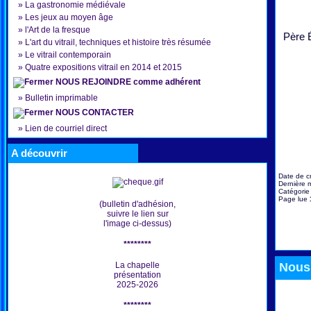
»
La gastronomie médiévale
»
Les jeux au moyen âge
»
l'Art de la fresque
Père
»
L'art du vitrail, techniques et histoire très résumée
»
Le vitrail contemporain
»
Quatre expositions vitrail en 2014 et 2015
NOUS REJOINDRE comme adhérent
»
Bulletin imprimable
NOUS CONTACTER
»
Lien de courriel direct
A découvrir
Date de c
Dernière m
Catégorie
Page lue
(bulletin d'adhésion,
suivre le lien sur
l'image ci-dessus)
********
La chapelle
Nous 
présentation
2025-2026
********