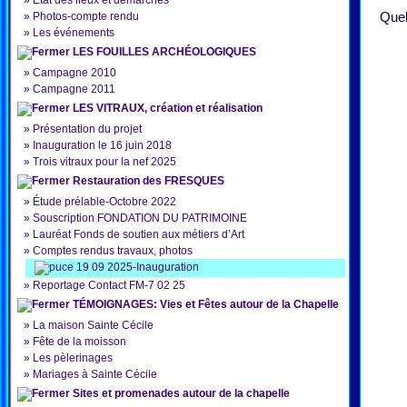
»
État des lieux et démarches
Quel
»
Photos-compte rendu
»
Les événements
LES FOUILLES ARCHÉOLOGIQUES
»
Campagne 2010
»
Campagne 2011
LES VITRAUX, création et réalisation
»
Présentation du projet
»
Inauguration le 16 juin 2018
»
Trois vitraux pour la nef 2025
Restauration des FRESQUES
»
Étude prélable-Octobre 2022
»
Souscription FONDATION DU PATRIMOINE
»
Lauréat Fonds de soutien aux métiers d’Art
»
Comptes rendus travaux, photos
19 09 2025-Inauguration
»
Reportage Contact FM-7 02 25
TÉMOIGNAGES: Vies et Fêtes autour de la Chapelle
»
La maison Sainte Cécile
»
Fête de la moisson
»
Les pèlerinages
»
Mariages à Sainte Cécile
Sites et promenades autour de la chapelle