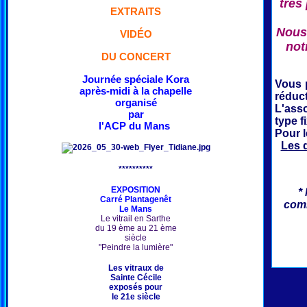
très
EXTRAITS
Nous 
VIDÉO
not
DU CONCERT
Journée spéciale Kora
Vous 
après-midi à la chapelle
réduct
organisé
L'ass
par
type f
l'ACP du Mans
Pour 
Les 
**********
EXPOSITION
*
Carré Plantagenêt
comm
Le Mans
Le vitrail en Sarthe
du 19 ème au 21 ème
siècle
"Peindre la lumière"
Les vitraux de
Sainte Cécile
exposés pour
le 21e siècle